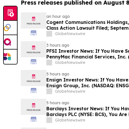
Press releases published on August 
an hour ago
Cogent Communications Holdings, 
Class Action Lawsuit Filed; Septem
Plaintiff Deadline – Contact Kessl
GlobeNewswire
LLP
3 hours ago
PFSI Investor News: If You Have S
PennyMac Financial Services, Inc. 
Encouraged to Contact The Rosen
GlobeNewswire
Rights
5 hours ago
Ensign Investor News: If You Have
Ensign Group, Inc. (NASDAQ: ENSG
Contact The Rosen Law Firm About
GlobeNewswire
5 hours ago
Barclays Investor News: If You Ha
Barclays PLC (NYSE: BCS), You Ar
The Rosen Law Firm About Your Ri
GlobeNewswire