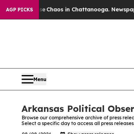
l Collapse
Chaos in Chattanooga. Newspaper Own
AGP PICKS
Menu
Arkansas Political Obser
Browse our comprehensive archive of press relea
Select a specific day to access all press release