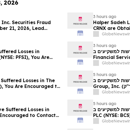
8, 2026
3 hours ago
Inc. Securities Fraud
Halper Sadeh L
ber 21, 2026, Lead
CRNX are Obtain
er Topaz Meltzer & Check,
GlobeNewswir
3 hours ago
uffered Losses in
חדשות למשקיעים ב-PFSI: אם סבלתם הפסדים ב- P
(NYSE: PFSI), You Are
Financial Services, Inc.
 Law Firm About Your
בנוגע לזכויותיכם
GlobeNewswir
5 hours ago
 Suffered Losses in The
חדשות למשקיעים ב- Ensign: אם סבלתם הפסדים ב- The
), You Are Encouraged to
Group, Inc. (נאסד"ק: ENSG), אתם מוזמנים ליצור קשר עם משרד
 Your Rights
ן בנוגע לזכויותיכם
GlobeNewswir
5 hours ago
ve Suffered Losses in
חדשות למשקיעים ב- Barclays: אם סבלתם הפסדים ב- B
e Encouraged to Contact
PLC (NYSE: BCS), זמנים ליצור קשר עם משרד רוזן עורכי דין
ghts
בנוגע לזכויותיכם
GlobeNewswir