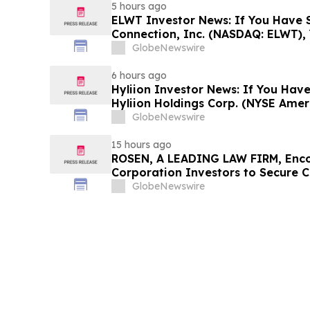
5 hours ago
ELWT Investor News: If You Have S
Connection, Inc. (NASDAQ: ELWT),
Contact The Rosen Law Firm About
GlobeNewswire
6 hours ago
Hyliion Investor News: If You Have
Hyliion Holdings Corp. (NYSE Amer
Encouraged to Contact The Rosen
GlobeNewswire
Rights
15 hours ago
ROSEN, A LEADING LAW FIRM, Enco
Corporation Investors to Secure 
Deadline in Securities Class Action
GlobeNewswire