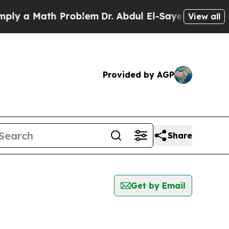
a Math Problem
Dr. Abdul El-Sayed on Historic Mi
View all
Provided by AGP
Share
Get by Email