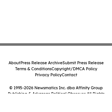
About
Press Release Archive
Submit Press Release
Terms & Conditions
Copyright/DMCA Policy
Privacy Policy
Contact
© 1995-2026 Newsmatics Inc. dba Affinity Group
Publishing & Arkansas Political Observer. All Rights
Reserved.
Cookie Settings / Your Privacy Choices